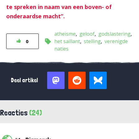
te spreken in naam van een boven- of
onderaardse macht”.
atheïsme
geloof
godslastering
het saillant
stelling
verenigde
0
naties
Deel artikel
Reacties
(24)