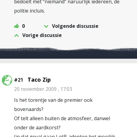
bedoelt met “niemand” naruurlijk iedereen, de
politie incluis.
0
Volgende discussie
Vorige discussie
Taco Zip
#21
20 november 2009 , 17:03
Is het torentje van de premier ook
bovenaards?
Of telt alleen buiten de atmosfeer, danwel
onder de aardkorst?
(in dat geval gaan LotR-adepten het moeilijk