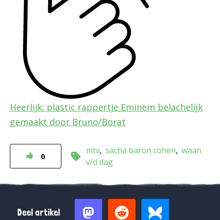
Heerlijk: plastic rappertje Eminem belachelijk
gemaakt door Bruno/Borat
mtv
sacha baron cohen
waan
0
v/d dag
Deel artikel