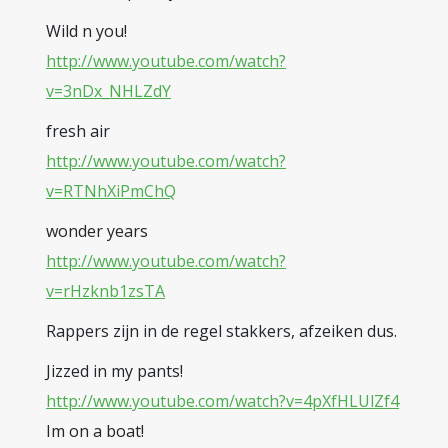
Wild n you!
http://www.youtube.com/watch?
v=3nDx_NHLZdY
fresh air
http://www.youtube.com/watch?
v=RTNhXiPmChQ
wonder years
http://www.youtube.com/watch?
v=rHzknb1zsTA
Rappers zijn in de regel stakkers, afzeiken dus.
Jizzed in my pants!
http://www.youtube.com/watch?v=4pXfHLUlZf4
Im on a boat!