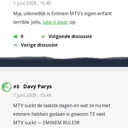
1 juni 2009 , 15:40
Mja, uitenedlijk is Eminem MTV’s eigen enfant
terrible. Jello,
take it away
;op
0
Volgende discussie
Vorige discussie
Davy Parys
#8
1 juni 2009 , 15:44
MTV suckt de laatste dagen en wat ze nu met
eminem hebben gedaan is gewoon TE veel.
MTV suckt — EMINEM RULES!!!