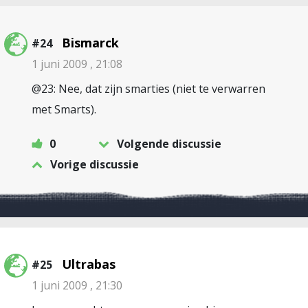
Bismarck
#24
1 juni 2009 , 21:08
@23: Nee, dat zijn smarties (niet te verwarren
met Smarts).
0
Volgende discussie
Vorige discussie
Ultrabas
#25
1 juni 2009 , 21:30