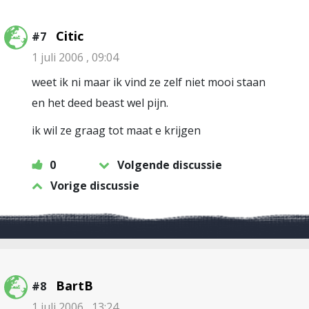
Citic
#7
1 juli 2006 , 09:04
weet ik ni maar ik vind ze zelf niet mooi staan
en het deed beast wel pijn.
ik wil ze graag tot maat e krijgen
0
Volgende discussie
Vorige discussie
BartB
#8
1 juli 2006 , 13:24