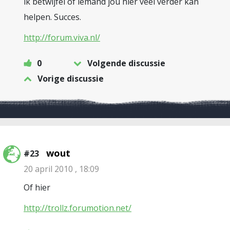
ik betwijfel of iemand jou hier veel verder kan
helpen. Succes.
http://forum.viva.nl/
0
Volgende discussie
Vorige discussie
wout
#23
20 april 2010 , 18:09
Of hier
http://trollz.forumotion.net/