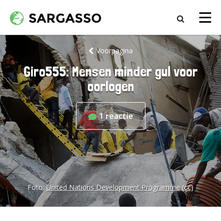
Voorpagina
Giro555: Mensen minder gul voor
oorlogen
1
reactie
Foto:
United Nations Development Programme
(cc)