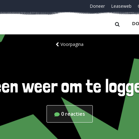
Doneer
Leaseweb
DO
Voorpagina
en weer om te logg
0
reacties