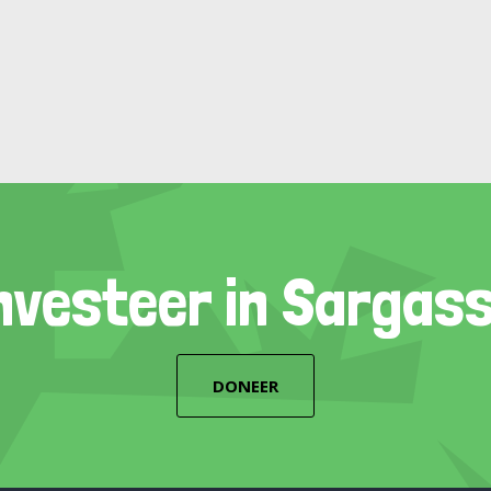
nvesteer in Sargas
DONEER