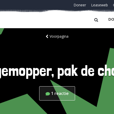
Doneer
Leaseweb
DO
Voorpagina
emopper, pak de ch
1
reactie