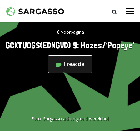
Voorpagina
GCKTUOGS(EDNGWD) 9: Hazes/’Popeye’
1
reactie
Foto:
Sargasso achtergrond wereldbol