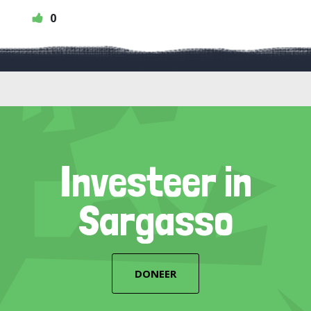
0
Investeer in
Sargasso
DONEER