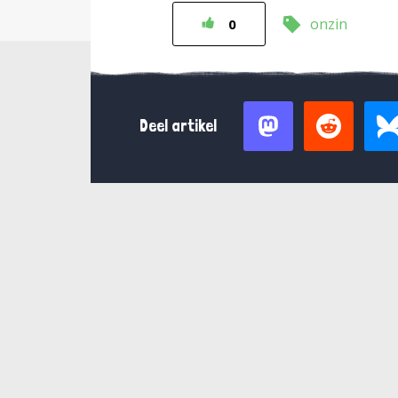
onzin
0
Deel artikel