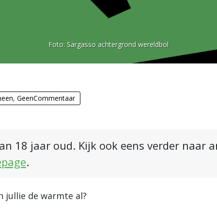
Foto:
Sargasso achtergrond wereldbol
meen
,
GeenCommentaar
an 18 jaar oud. Kijk ook eens verder naar 
epage
.
 jullie de warmte al?