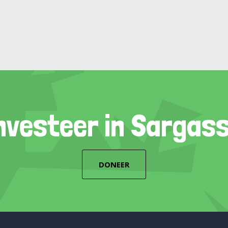
nvesteer in Sargas
DONEER