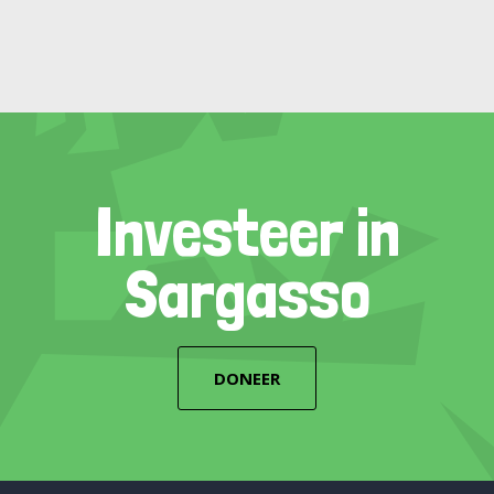
Investeer in
Sargasso
DONEER