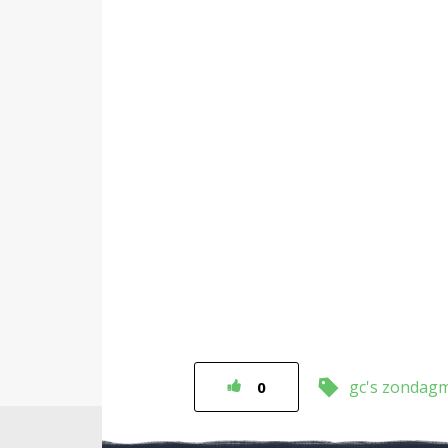
gc's zondag
0