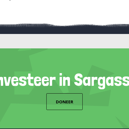
nvesteer in Sargas
DONEER