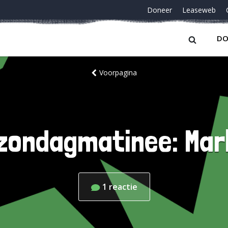
Doneer
Leaseweb
DO
Voorpagina
zondagmatinee: Mar
1
reactie