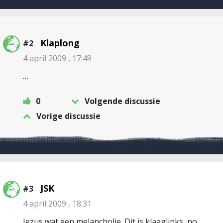
Klaplong
#2
4 april 2009 , 17:49
…
0
Volgende discussie
Vorige discussie
JSK
#3
4 april 2009 , 18:31
Jezus wat een melancholie. Dit is klaaglinks, no