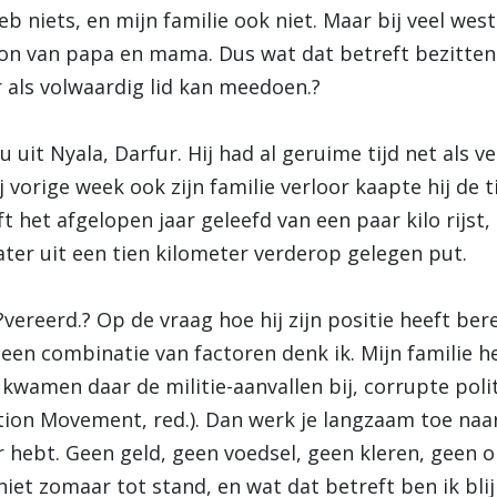
 heb niets, en mijn familie ook niet. Maar bij veel wes
n van papa en mama. Dus wat dat betreft bezitten 
ar als volwaardig lid kan meedoen.?
it Nyala, Darfur. Hij had al geruime tijd net als ve
 vorige week ook zijn familie verloor kaapte hij de 
het afgelopen jaar geleefd van een paar kilo rijst,
ter uit een tien kilometer verderop gelegen put.
ereerd.? Op de vraag hoe hij zijn positie heeft ber
en combinatie van factoren denk ik. Mijn familie he
0 kwamen daar de militie-aanvallen bij, corrupte pol
ion Movement, red.). Dan werk je langzaam toe naar 
r hebt. Geen geld, geen voedsel, geen kleren, geen 
niet zomaar tot stand, en wat dat betreft ben ik blij