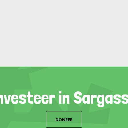
nvesteer in Sargas
DONEER