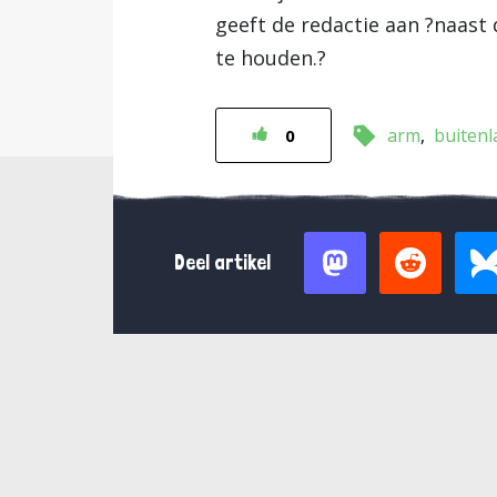
geeft de redactie aan ?naast 
te houden.?
arm
buitenl
0
Deel artikel