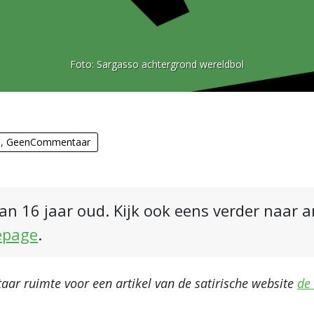
Foto:
Sargasso achtergrond wereldbol
n
,
GeenCommentaar
an 16 jaar oud. Kijk ook eens verder naar 
epage
.
r ruimte voor een artikel van de satirische website
de