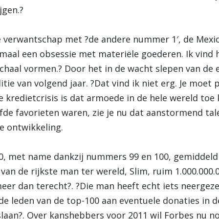
jgen.?
ge verwantschap met ?de andere nummer 1′, de Mexi
maal een obsessie met materiële goederen. Ik vind he
chaal vormen.? Door het in de wacht slepen van de e
tie van volgend jaar. ?Dat vind ik niet erg. Je moet
e kredietcrisis is dat armoede in de hele wereld toe
de favorieten waren, zie je nu dat aanstormend tal
e ontwikkeling.
00, met name dankzij nummers 99 en 100, gemiddeld v
an de rijkste man ter wereld, Slim, ruim 1.000.000.00
meer dan terecht?. ?Die man heeft echt iets neergeze
e leden van de top-100 aan eventuele donaties in d
 slaan?. Over kanshebbers voor 2011 wil Forbes nu n