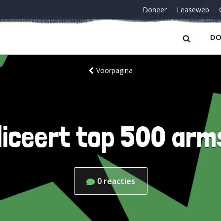
Doneer
Leaseweb
DO
Voorpagina
liceert top 500 ar
0
reacties