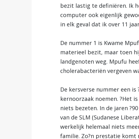
bezit lastig te definiëren. Ik
computer ook eigenlijk gewoo
in elk geval dat ik over 11 ja
De nummer 1 is Kwame Mpufu u
materieel bezit, maar toen hij
landgenoten weg. Mpufu heeft 
cholerabacteriën vergeven wa
De kersverse nummer een is ?v
kernoorzaak noemen. ?Het is e
niets bezeten. In de jaren ?9
van de SLM (Sudanese Liberat
werkelijk helemaal niets mee
familie. Zo?n prestatie komt 