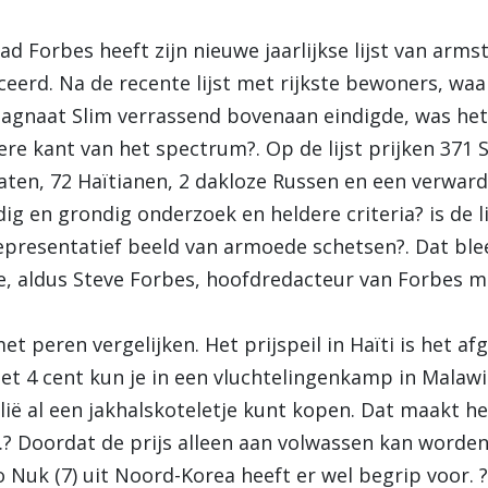
ad Forbes heeft zijn nieuwe jaarlijkse lijst van arm
ceerd. Na de recente lijst met rijkste bewoners, wa
gnaat Slim verrassend bovenaan eindigde, was het v
ere kant van het spectrum?. Op de lijst prijken 371
aten, 72 Haïtianen, 2 dakloze Russen en een verward
ig en grondig onderzoek en heldere criteria? is de l
representatief beeld van armoede schetsen?. Dat ble
, aldus Steve Forbes, hoofdredacteur van Forbes m
met peren vergelijken. Het prijspeil in Haïti is het a
t 4 cent kun je in een vluchtelingenkamp in Malawi 
olië al een jakhalskoteletje kunt kopen. Dat maakt he
? Doordat de prijs alleen aan volwassen kan worden 
 Nuk (7) uit Noord-Korea heeft er wel begrip voor. ?O