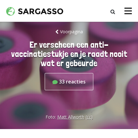
Voorpagina
Er verscheen een anti-
vaccinatiestukje en je raadt nooit
wat er gebeurde
33
reacties
Foto:
Matt Allworth
(cc)