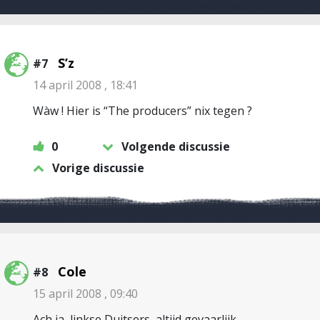
S’z
#7
14 april 2008 , 18:41
Wàw ! Hier is “The producers” nix tegen ?
0
Volgende discussie
Vorige discussie
Cole
#8
15 april 2008 , 09:40
Ach ja, linkse Duitsers, altijd gevaarlijk.