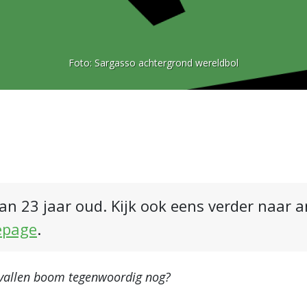
Foto:
Sargasso achtergrond wereldbol
an 23 jaar oud. Kijk ook eens verder naar 
epage
.
vallen boom tegenwoordig nog?