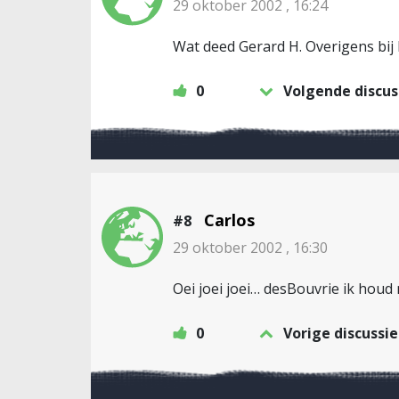
29 oktober 2002 , 16:24
Wat deed Gerard H. Overigens bij 
0
Volgende discus
Carlos
#8
29 oktober 2002 , 16:30
Oei joei joei… desBouvrie ik houd 
0
Vorige discussie