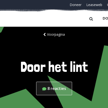
Doneer
Leaseweb
DO
Voorpagina
Door het lint
8
reacties