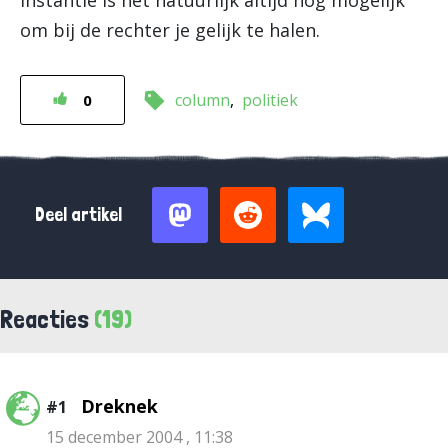
instantie is het natuurlijk altijd nog mogelijk
om bij de rechter je gelijk te halen.
column
politiek
0
Deel artikel
Reacties
(19)
Dreknek
#1
15 december 2004 , 11:38