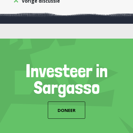
Vorige discussie
Investeer in
Sargasso
DONEER