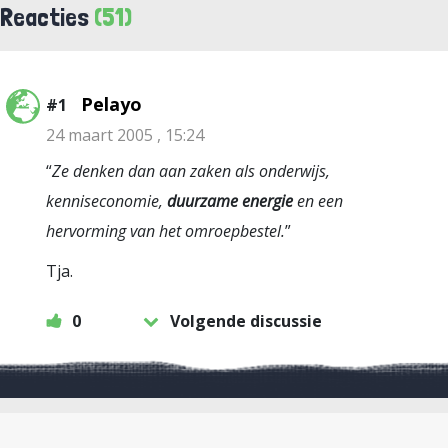
Reacties
(51)
Pelayo
#1
24 maart 2005 , 15:24
“
Ze denken dan aan zaken als onderwijs,
kenniseconomie,
duurzame energie
en een
hervorming van het omroepbestel.
”
Tja.
0
Volgende discussie