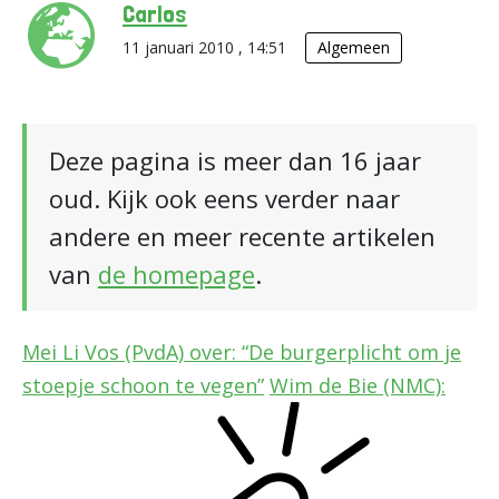
Carlos
11 januari 2010 , 14:51
Algemeen
Deze pagina is meer dan 16 jaar
oud. Kijk ook eens verder naar
andere en meer recente artikelen
van
de homepage
.
Mei Li Vos (PvdA) over: “De burgerplicht om je
stoepje schoon te vegen”
Wim de Bie (NMC):