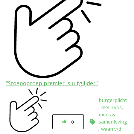
“Stoepoproep premier is uitglijder!”
burgerplicht
mei li vos
mens &
samenleving
0
waan v/d