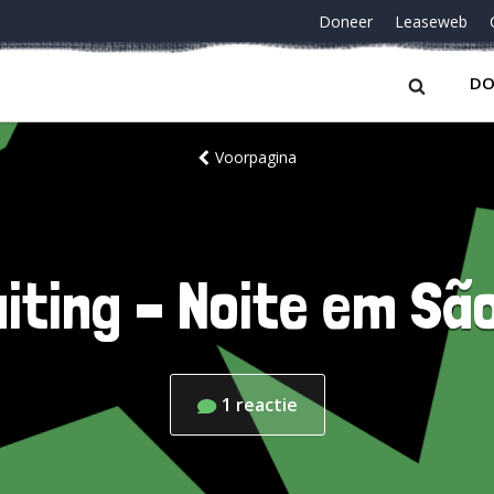
Doneer
Leaseweb
DO
Voorpagina
iting – Noite em Sã
1
reactie