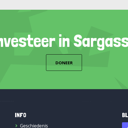
nvesteer in Sargas
DONEER
INFO
BL
Geschiedenis