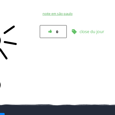
noite em são paulo
close du jour
0