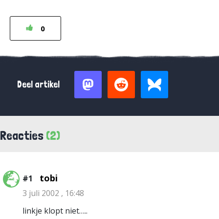
0
Deel artikel
Reacties
(2)
tobi
#1
3 juli 2002 , 16:48
linkje klopt niet…..