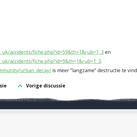
es_uk/accidents/fiche.php?id=59&th=1&rub=1_3
en
es_uk/accidents/fiche.php?id=9&th=1&rub=1_3
.
ommunity/urban_decay/
is meer “langzame” destructie te vin
sie
Vorige discussie