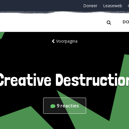
Doneer
Leaseweb
DO
Voorpagina
Creative Destructio
9
reacties