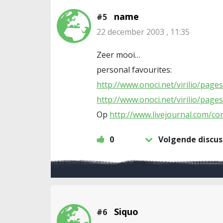
name
#5
22 december 2003 , 11:35
Zeer mooi…
personal favourites:
http://www.onoci.net/virilio/pag
http://www.onoci.net/virilio/pag
Op
http://www.livejournal.com/c
0
Volgende discus
Siquo
#6