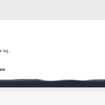
ne lag…
sie