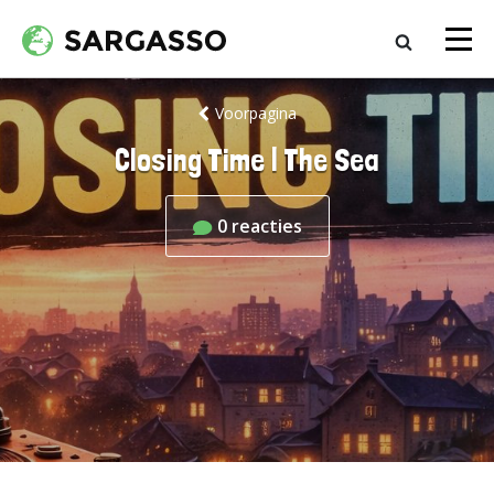
Voorpagina
Closing Time | The Sea
0
reacties