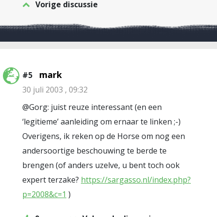
Vorige discussie
mark
#5
30 juli 2003 , 09:32
@Gorg: juist reuze interessant (en een
‘legitieme’ aanleiding om ernaar te linken ;-)
Overigens, ik reken op de Horse om nog een
andersoortige beschouwing te berde te
brengen (of anders uzelve, u bent toch ook
expert terzake?
https://sargasso.nl/index.php?
p=2008&c=1
)