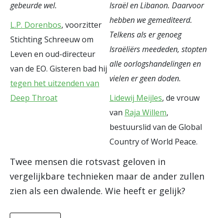
gebeurde wel.
Israël en Libanon. Daarvoor
hebben we gemediteerd.
L.P. Dorenbos
, voorzitter
Telkens als er genoeg
Stichting Schreeuw om
Israëliërs meededen, stopten
Leven en oud-directeur
alle oorlogshandelingen en
van de EO. Gisteren bad hij
vielen er geen doden.
tegen het uitzenden van
Deep Throat
Lidewij Meijles
, de vrouw
van
Raja Willem
,
bestuurslid van de Global
Country of World Peace.
Twee mensen die rotsvast geloven in
vergelijkbare technieken maar de ander zullen
zien als een dwalende. Wie heeft er gelijk?