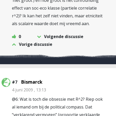
‘niet groot’) en hoe groot is het confounding
effect van soc-eco klasse (partiele correlatie
r^2)? Ik kan het zelf niet vinden, maar etniciteit
als scalaire waarde doet mij vreemd aan.
0
Volgende discussie
Vorige discussie
Bismarck
#7
4 juni 2009 , 13:13
@6: Wat is toch die obsessie met R^2? Riep ook
al iemand om bij de political compass. Dat
“verklarend vermogen” (proportie verklaarde