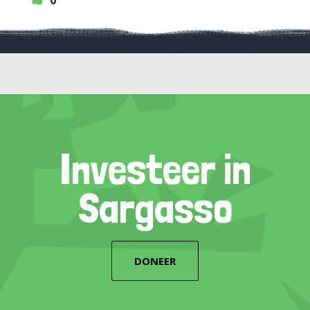
0
Investeer in
Sargasso
DONEER