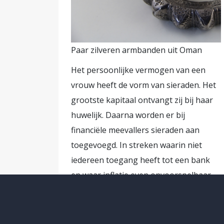
Paar zilveren armbanden uit Oman
Het persoonlijke vermogen van een
vrouw heeft de vorm van sieraden. Het
grootste kapitaal ontvangt zij bij haar
huwelijk. Daarna worden er bij
financiële meevallers sieraden aan
toegevoegd. In streken waarin niet
iedereen toegang heeft tot een bank
en waar inflatie even onvoorspelbaar
als frequent is, is vermogen vastleggen
in edelmetaal een beproefd middel.
Delen van sieraden kunnen worden