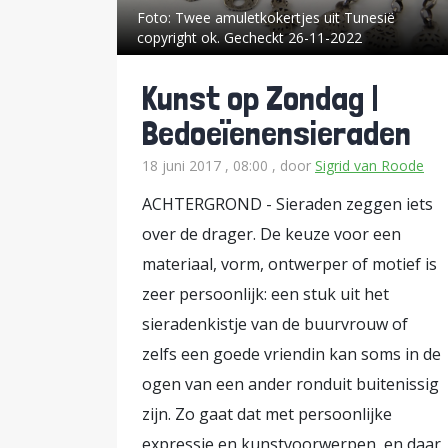
Foto:
Twee amuletkokertjes uit Tunesië
copyright ok. Gecheckt 26-11-2022
Kunst op Zondag |
Bedoeïenensieraden
18 juni 2017 , 08:00
, door
Sigrid van Roode
ACHTERGROND - Sieraden zeggen iets
over de drager. De keuze voor een
materiaal, vorm, ontwerper of motief is
zeer persoonlijk: een stuk uit het
sieradenkistje van de buurvrouw of
zelfs een goede vriendin kan soms in de
ogen van een ander ronduit buitenissig
zijn. Zo gaat dat met persoonlijke
expressie en kunstvoorwerpen, en daar