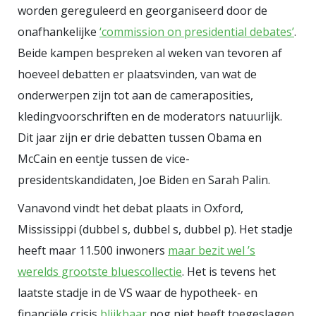
worden gereguleerd en georganiseerd door de
onafhankelijke
‘commission on presidential debates’
.
Beide kampen bespreken al weken van tevoren af
hoeveel debatten er plaatsvinden, van wat de
onderwerpen zijn tot aan de cameraposities,
kledingvoorschriften en de moderators natuurlijk.
Dit jaar zijn er drie debatten tussen Obama en
McCain en eentje tussen de vice-
presidentskandidaten, Joe Biden en Sarah Palin.
Vanavond vindt het debat plaats in Oxford,
Mississippi (dubbel s, dubbel s, dubbel p). Het stadje
heeft maar 11.500 inwoners
maar bezit wel ’s
werelds grootste bluescollectie
. Het is tevens het
laatste stadje in de VS waar de hypotheek- en
financiële crisis
blijkbaar
nog niet heeft toegeslagen.