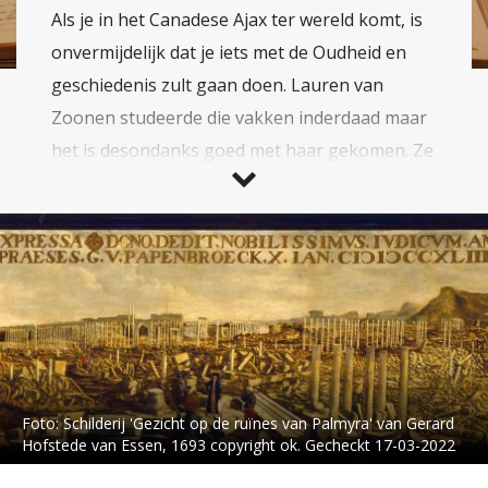
Als je in het Canadese Ajax ter wereld komt, is
onvermijdelijk dat je iets met de Oudheid en
geschiedenis zult gaan doen. Lauren van
Zoonen studeerde die vakken inderdaad maar
het is desondanks goed met haar gekomen. Ze
schrijft graag over musea, kunst en cultuur.
Foto:
Schilderij 'Gezicht op de ruïnes van Palmyra' van Gerard
Hofstede van Essen, 1693 copyright ok. Gecheckt 17-03-2022