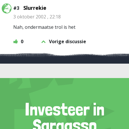
Slurrekie
#3
3 oktober 2002 , 22:18
Nah, ondermaatse trol is het
0
Vorige discussie
Investeer in
Sargasso