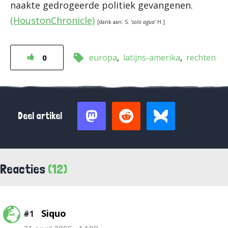
naakte gedrogeerde politiek gevangenen.
(HoustonChronicle)
[dank aan: S.
‘solo agua’
H.]
europa
latijns-amerika
rechten
0
Deel artikel
Reacties
(12)
Siquo
#1