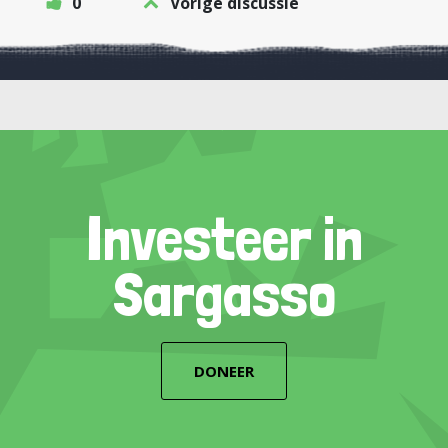
0
Vorige discussie
Investeer in
Sargasso
DONEER