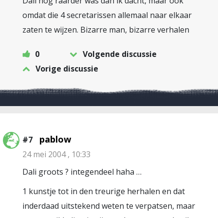
Dali nog raarder was dan ik dacht, maar ook
omdat die 4 secretarissen allemaal naar elkaar
zaten te wijzen. Bizarre man, bizarre verhalen
0
Volgende discussie
Vorige discussie
pablow
#7
24 mei 2004 , 10:33
Dali groots ? integendeel haha …
1 kunstje tot in den treurige herhalen en dat
inderdaad uitstekend weten te verpatsen, maar