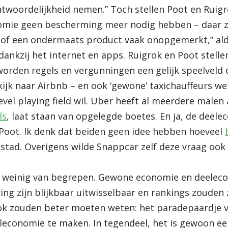
twoordelijkheid nemen.” Toch stellen Poot en Ruigr
mie geen bescherming meer nodig hebben – daar zor
e of een ondermaats product vaak onopgemerkt,” ald
dankzij het internet en apps. Ruigrok en Poot stelle
orden regels en vergunningen een gelijk speelveld
 kijk naar Airbnb – en ook ‘gewone’ taxichauffeurs w
evel playing field wil. Uber heeft al meerdere male
ls
, laat staan van opgelegde boetes. En ja, de deele
n Poot. Ik denk dat beiden geen idee hebben hoeveel
stad. Overigens wilde Snappcar zelf deze vraag ook
r weinig van begrepen. Gewone economie en deelec
ring zijn blijkbaar uitwisselbaar en rankings zoude
rok zouden beter moeten weten: het paradepaardje 
leconomie te maken. In tegendeel, het is gewoon e