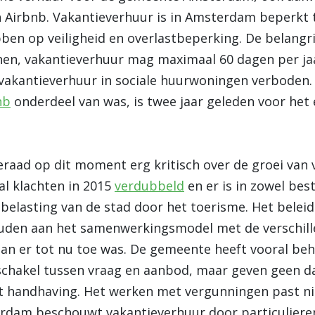
 Airbnb. Vakantieverhuur is in Amsterdam beperkt 
en op veiligheid en overlastbeperking. De belangri
onen, vakantieverhuur mag maximaal 60 dagen per ja
 vakantieverhuur in sociale huurwoningen verboden. D
nb
onderdeel van was, is twee jaar geleden voor het 
raad op dit moment erg kritisch over de groei van 
al klachten in 2015
verdubbeld
en er is in zowel bes
elasting van de stad door het toerisme. Het belei
ouden aan het samenwerkingsmodel met de verschille
an er tot nu toe was. De gemeente heeft vooral beh
 schakel tussen vraag en aanbod, maar geven geen da
t handhaving. Het werken met vergunningen past nie
dam beschouwt vakantieverhuur door particulieren a