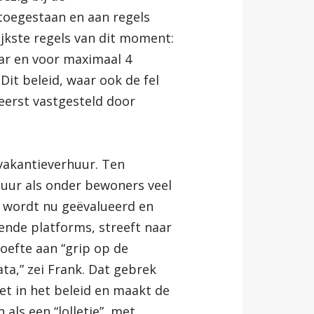
toegestaan en aan regels
jkste regels van dit moment:
ar en voor maximaal 4
it beleid, waar ook de fel
eerst vastgesteld door
vakantieverhuur. Ten
tuur als onder bewoners veel
d wordt nu geëvalueerd en
nde platforms, streeft naar
oefte aan “grip op de
ta,” zei Frank. Dat gebrek
t in het beleid en maakt de
ls een “lolletje”, met