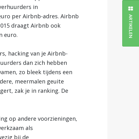
-verhuurders in
euro per Airbnb-adres. Airbnb
ARTIKELEN
 2015 draagt Airbnb ook
n euro.
rs, hacking van je Airbnb-
huurders dan zich hebben
amen, zo bleek tijdens een
ndere, meermalen geuite
ert, zak je in ranking. De
ling op andere voorzieningen,
werkzaam als
ezig bij de