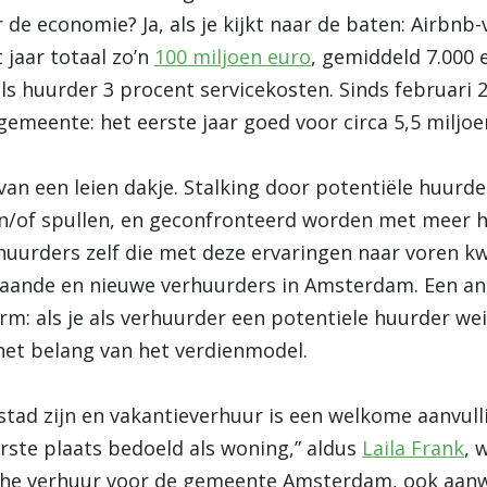
de economie? Ja, als je kijkt naar de baten: Airbnb
jaar totaal zo’n
100 miljoen euro
, gemiddeld 7.000 
als huurder 3 procent servicekosten. Sinds februari
gemeente: het eerste jaar goed voor circa 5,5 miljoe
 van een leien dakje. Stalking door potentiële huurde
 en/of spullen, en geconfronteerd worden met meer 
uurders zelf die met deze ervaringen naar voren kw
staande en nieuwe verhuurders in Amsterdam. Een a
rm: als je als verhuurder een potentiele huurder weig
het belang van het verdienmodel.
stad zijn en vakantieverhuur is een welkome aanvul
erste plaats bedoeld als woning,” aldus
Laila Frank
, 
sche verhuur voor de gemeente Amsterdam, ook aanw