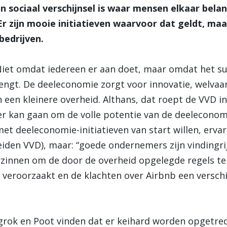
n sociaal verschijnsel is waar mensen elkaar bela
 Er zijn mooie initiatieven waarvoor dat geldt, ma
bedrijven.
Niet omdat iedereen er aan doet, maar omdat het su
engt. De deeleconomie zorgt voor innovatie, welvaa
n een kleinere overheid. Althans, dat roept de VVD i
der kan gaan om de volle potentie van de deelecon
t deeleconomie-initiatieven van start willen, erva
iden VVD), maar: “goede ondernemers zijn vindingrij
innen om de door de overheid opgelegde regels te o
r veroorzaakt en de klachten over Airbnb een verschi
igrok en Poot vinden dat er keihard worden opgetred