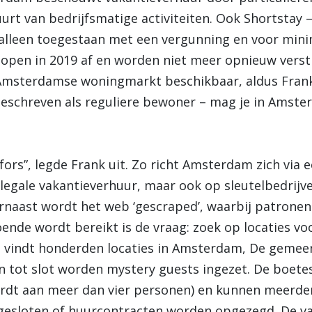
urt van bedrijfsmatige activiteiten. Ook Shortstay –
s alleen toegestaan met een vergunning en voor min
lopen in 2019 af en worden niet meer opnieuw vers
 Amsterdamse woningmarkt beschikbaar, aldus Fran
ingeschreven als reguliere bewoner – mag je in Amst
ors”, legde Frank uit. Zo richt Amsterdam zich via 
llegale vakantieverhuur, maar ook op sleutelbedrijv
arnaast wordt het web ‘gescraped’, waarbij patrone
nde wordt bereikt is de vraag: zoek op locaties voor
je vindt honderden locaties in Amsterdam, De gemee
En tot slot worden mystery guests ingezet. De boete
rdt aan meer dan vier personen) en kunnen meerde
sloten of huurcontracten worden opgezegd. De va