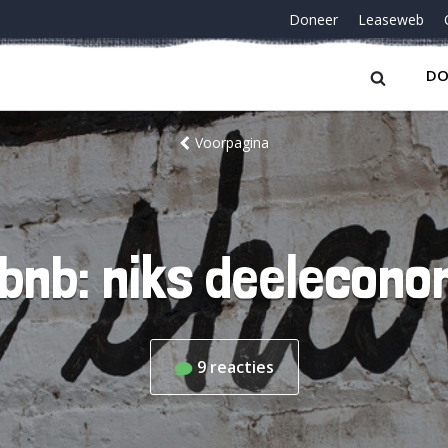
Doneer
Leaseweb
DO
Voorpagina
rbnb: niks deelecono
9
reacties