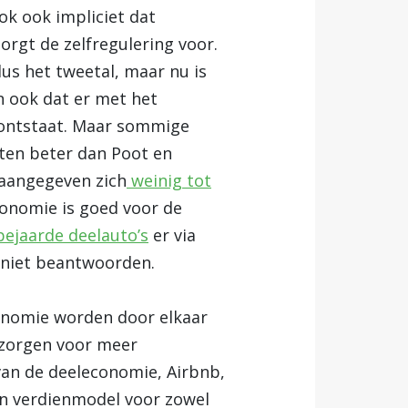
ok ook impliciet dat
gt de zelfregulering voor.
us het tweetal, maar nu is
n ook dat er met het
 ontstaat. Maar sommige
eten beter dan Poot en
n aangegeven zich
weinig tot
conomie is goed voor de
bejaarde deelauto’s
er via
 niet beantwoorden.
onomie worden door elkaar
n zorgen voor meer
van de deeleconomie, Airbnb,
en verdienmodel voor zowel