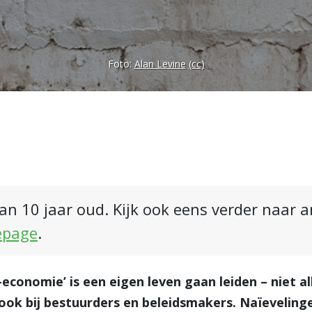
Foto:
Alan Levine
(cc)
an 10 jaar oud. Kijk ook eens verder naar 
epage
.
-economie’ is een eigen leven gaan leiden – niet a
ok bij bestuurders en beleidsmakers. Naïeveling