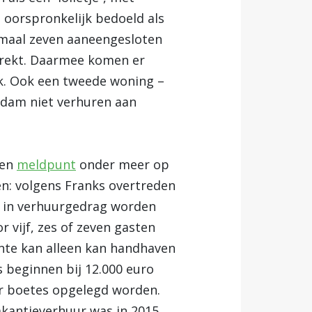
 oorspronkelijk bedoeld als
imaal zeven aaneengesloten
trekt. Daarmee komen er
k. Ook een tweede woning –
erdam niet verhuren aan
een
meldpunt
onder meer op
en: volgens Franks overtreden
n in verhuurgedrag worden
 vijf, zes of zeven gasten
nte kan alleen kan handhaven
s beginnen bij 12.000 euro
r boetes opgelegd worden.
kantieverhuur was in 2015