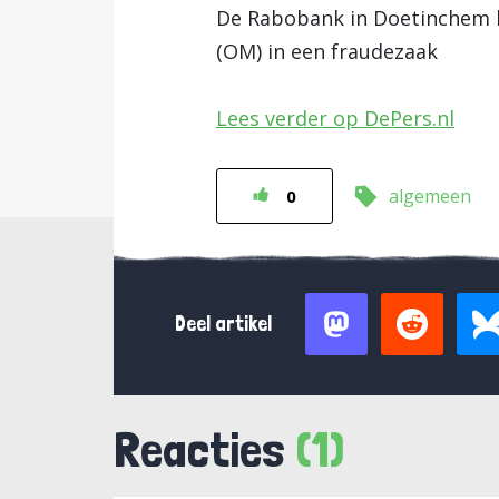
De Rabobank in Doetinchem he
(OM) in een fraudezaak
Lees verder op DePers.nl
algemeen
0
Deel artikel
Reacties
(1)