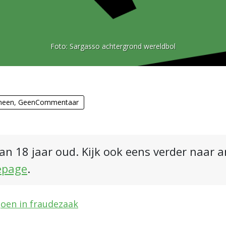
Foto:
Sargasso achtergrond wereldbol
meen
,
GeenCommentaar
an 18 jaar oud. Kijk ook eens verder naar 
epage
.
joen in fraudezaak