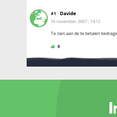
Davide
#1
16 november 2007 , 14:12
Te zien aan de te betalen bedrage
0
I