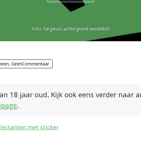
Foto:
Sargasso achtergrond wereldbol
meen
,
GeenCommentaar
an 18 jaar oud. Kijk ook eens verder naar 
epage
.
lectanten met sticker