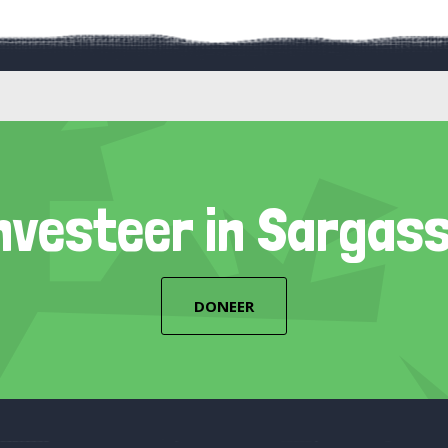
nvesteer in Sargas
DONEER