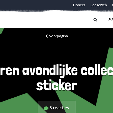
Doneer
Leaseweb
DO
Voorpagina
en avondlijke coll
sticker
5
reacties