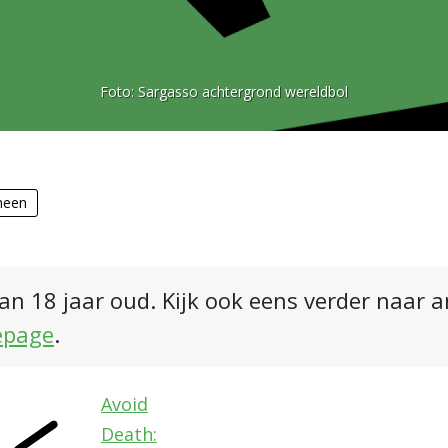
Foto:
Sargasso achtergrond wereldbol
meen
an 18 jaar oud. Kijk ook eens verder naar 
epage
.
Avoid
Death: