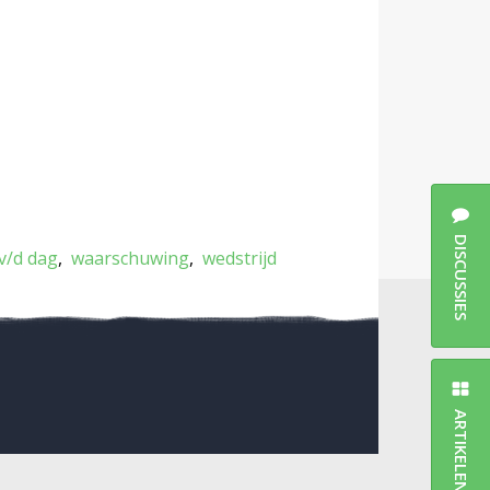
DISCUSSIES
v/d dag
waarschuwing
wedstrijd
ARTIKELEN