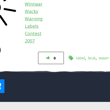
Winnaar
Wacky
Warning
Labels
Contest
2007
label
leuk
waan 
0