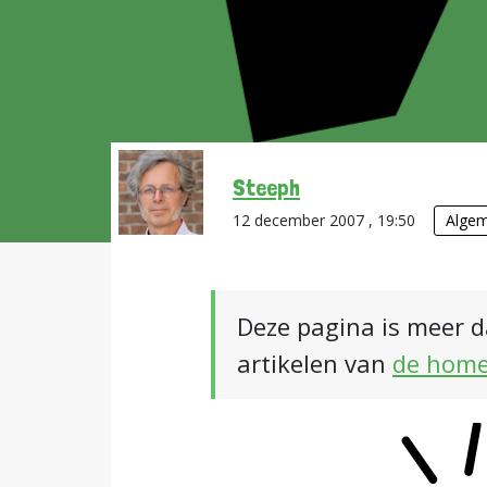
Steeph
12 december 2007 , 19:50
Alge
Deze pagina is meer d
artikelen van
de hom