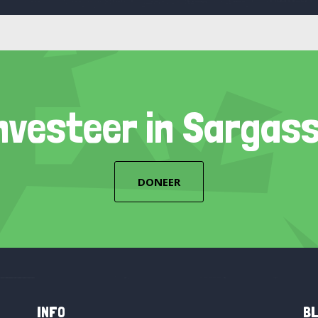
nvesteer in Sargas
DONEER
INFO
BL