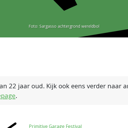
Foto:
Sargasso achtergrond wereldbol
an 22 jaar oud. Kijk ook eens verder naar 
epage
.
Primitive Garage Festival