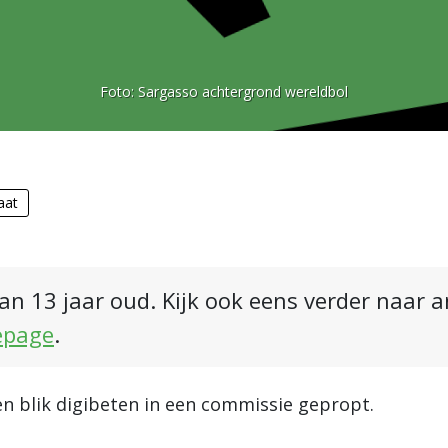
Foto:
Sargasso achtergrond wereldbol
aat
an 13 jaar oud. Kijk ook eens verder naar 
epage
.
en blik digibeten in een commissie gepropt.