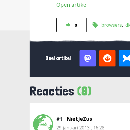
Open artikel
browsers
di
0
Deel artikel
Reacties
(8)
NietJeZus
#1
29 januari 2013 , 16:28