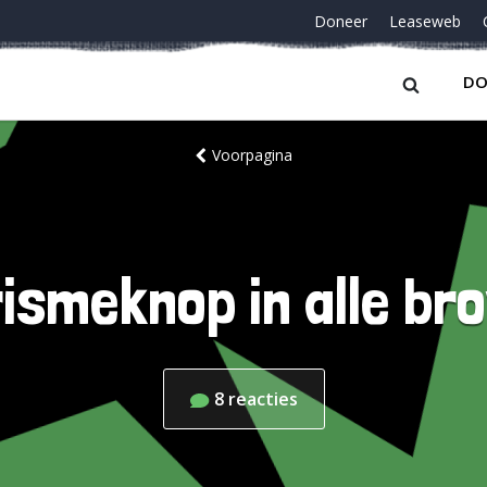
Doneer
Leaseweb
DO
Voorpagina
rismeknop in alle br
8
reacties