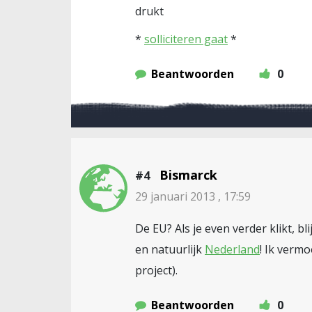
drukt
*
solliciteren gaat
*
Beantwoorden
0
Bismarck
#4
29 januari 2013 , 17:59
De EU? Als je even verder klikt, b
en natuurlijk
Nederland
! Ik verm
project).
Beantwoorden
0