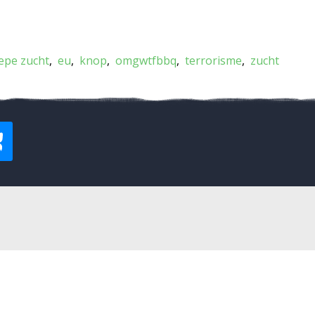
epe zucht
eu
knop
omgwtfbbq
terrorisme
zucht