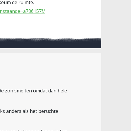
useum de ruimte.
-aanstaande~a786157f/
or de zon smelten omdat dan hele
iks anders als het beruchte