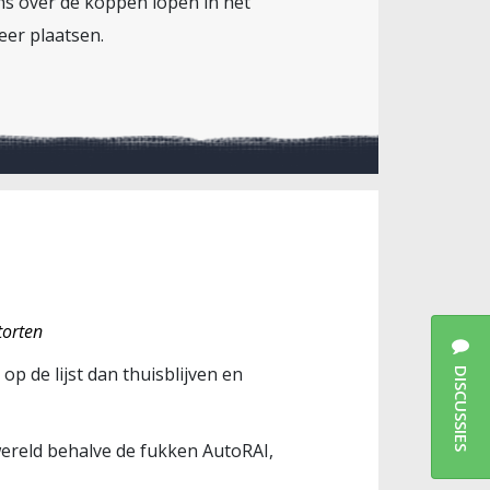
ens over de koppen lopen in het
keer plaatsen.
torten
 de lijst dan thuisblijven en
DISCUSSIES
r wereld behalve de fukken AutoRAI,