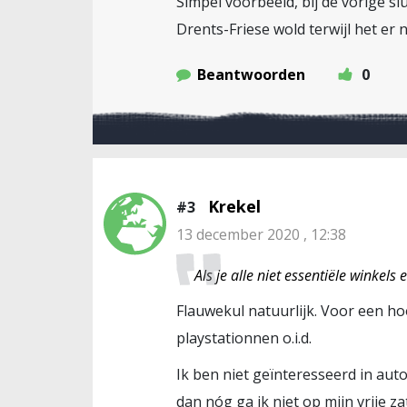
Simpel voorbeeld, bij de vorige s
Drents-Friese wold terwijl het er n
Beantwoorden
0
Krekel
#3
13 december 2020 , 12:38
Als je alle niet essentiële winkels
Flauwekul natuurlijk. Voor een h
playstationnen o.i.d.
Ik ben niet geïnteresseerd in auto
dan nóg ga ik niet op mijn vrije z