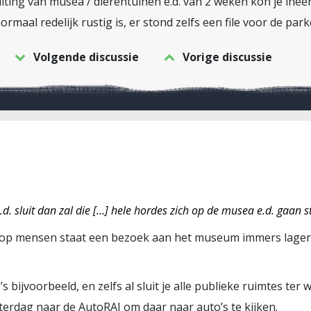
luiting van musea / dierentuinen e.d. van 2 weken kon je ine
ormaal redelijk rustig is, er stond zelfs een file voor de par
Volgende discussie
Vorige discussie
 e.d. sluit dan zal die […] hele hordes zich op de musea e.d. gaan s
oop mensen staat een bezoek aan het museum immers lager op
’s bijvoorbeeld, en zelfs al sluit je alle publieke ruimtes te
aterdag naar de AutoRAI om daar naar auto’s te kijken.