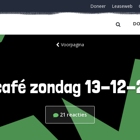
Doneer
Leaseweb
DO
Voorpagina
afé zondag 13-12
21
reacties