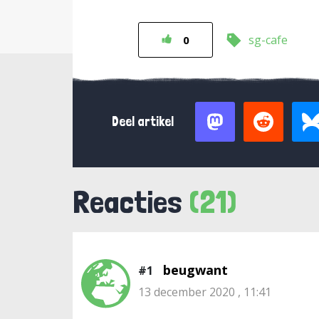
sg-cafe
0
Deel artikel
Reacties
(21)
beugwant
#1
13 december 2020 , 11:41