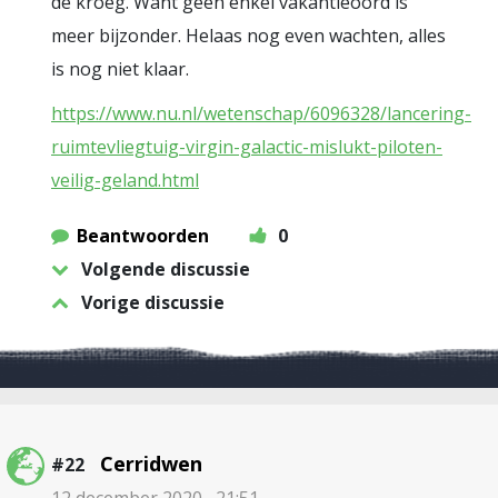
de kroeg. Want geen enkel vakantieoord is
meer bijzonder. Helaas nog even wachten, alles
is nog niet klaar.
https://www.nu.nl/wetenschap/6096328/lancering-
ruimtevliegtuig-virgin-galactic-mislukt-piloten-
veilig-geland.html
Beantwoorden
0
Volgende discussie
Vorige discussie
Cerridwen
#22