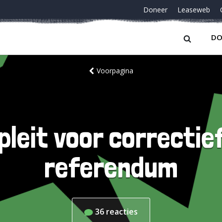
Doneer
Leaseweb
DO
Voorpagina
leit voor correctie
referendum
36
reacties