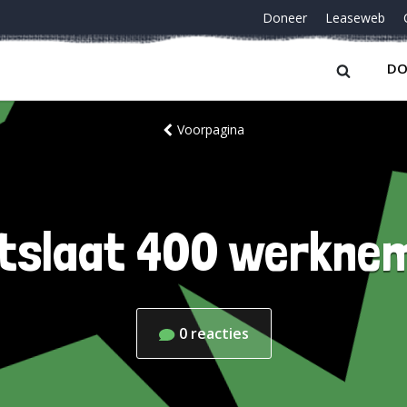
Doneer
Leaseweb
DO
Voorpagina
tslaat 400 werknem
0
reacties