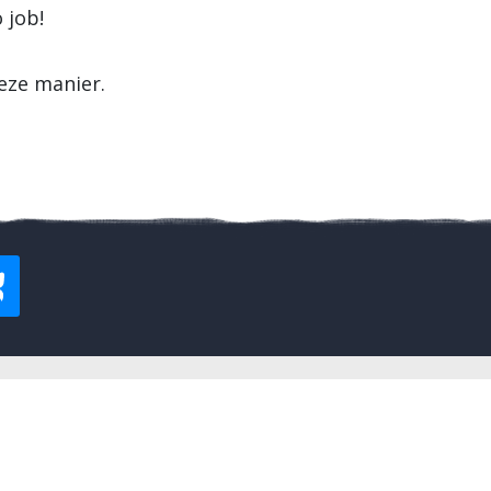
 job!
eze manier.