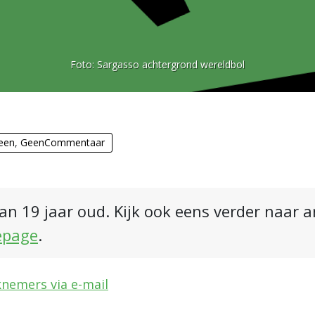
Foto:
Sargasso achtergrond wereldbol
een
,
GeenCommentaar
an 19 jaar oud. Kijk ook eens verder naar 
epage
.
nemers via e-mail