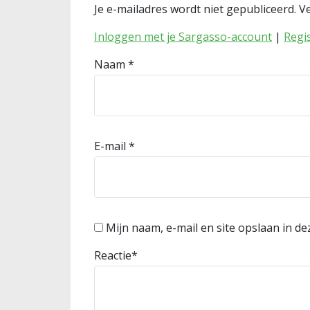
Je e-mailadres wordt niet gepubliceerd.
Ve
Inloggen met je Sargasso-account
|
Regi
Naam
*
E-mail
*
Mijn naam, e-mail en site opslaan in d
Reactie
*