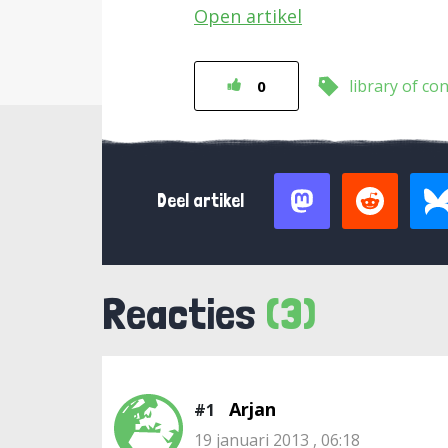
Open artikel
library of co
0
Deel artikel
Reacties
(3)
Arjan
#1
19 januari 2013 , 06:18