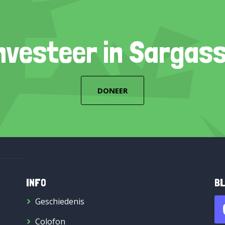
nvesteer in Sargas
DONEER
INFO
BL
Geschiedenis
Colofon