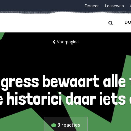
Doneer
Leaseweb
DO
Voorpagina
ngress bewaart alle 
 historici daar iets
3
reacties