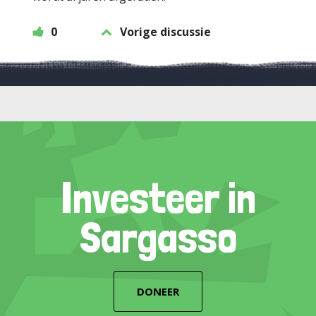
0
Vorige discussie
Investeer in
Sargasso
DONEER