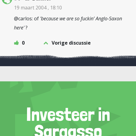
19 maart 2004 , 18:10
@carlos: of
’because we are so fuckin’ Anglo-Saxon
here'
?
0
Vorige discussie
Investeer in
Sargasso