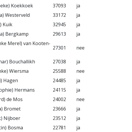
ieke) Koekkoek
37093
ja
sa) Westerveld
33172
ja
) Kuik
32945
ja
ra) Bergkamp
29613
ja
mke Merel) van Kooten-
27301
nee
har) Bouchallikh
27038
ja
mke) Wiersma
25588
nee
ki) Hagen
24485
ja
Sophie) Hermans
24115
ja
ard) de Mos
24002
nee
a) Bromet
23666
ja
) Nijboer
23512
ja
tin) Bosma
22781
ja