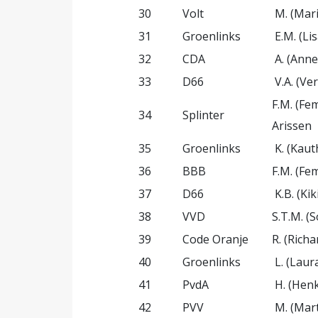
30
Volt
M. (Mar
31
Groenlinks
E.M. (Li
32
CDA
A. (Anne
33
D66
V.A. (Ve
F.M. (Fe
34
Splinter
Arissen
35
Groenlinks
K. (Kaut
36
BBB
F.M. (Fe
37
D66
K.B. (Ki
38
VVD
S.T.M. (
39
Code Oranje
R. (Rich
40
Groenlinks
L. (Laur
41
PvdA
H. (Henk
42
PVV
M. (Mar