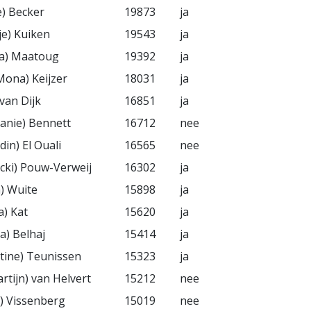
e) Becker
19873
ja
je) Kuiken
19543
ja
na) Maatoug
19392
ja
Mona) Keijzer
18031
ja
 van Dijk
16851
ja
hanie) Bennett
16712
nee
din) El Ouali
16565
nee
Nicki) Pouw-Verweij
16302
ja
n) Wuite
15898
ja
a) Kat
15620
ja
a) Belhaj
15414
ja
stine) Teunissen
15323
ja
artijn) van Helvert
15212
nee
a) Vissenberg
15019
nee