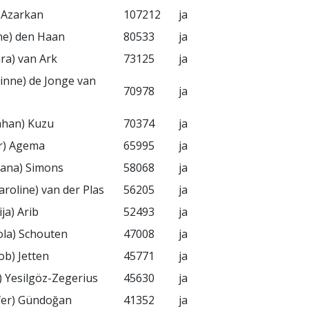
) Azarkan
107212
ja
ane) den Haan
80533
ja
ra) van Ark
73125
ja
rinne) de Jonge van
70978
ja
ahan) Kuzu
70374
ja
r) Agema
65995
ja
lvana) Simons
58068
ja
aroline) van der Plas
56205
ja
ja) Arib
52493
ja
rola) Schouten
47008
ja
ob) Jetten
45771
ja
n) Yesilgöz-Zegerius
45630
ja
fer) Gündoğan
41352
ja