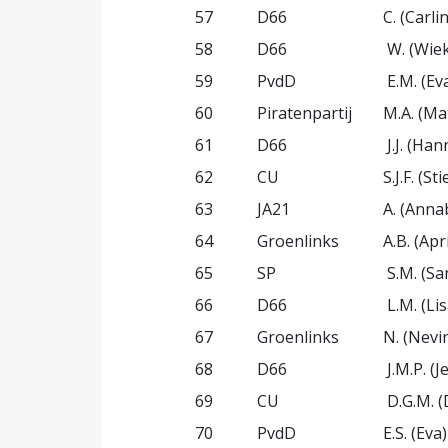
57
D66
C. (Carl
58
D66
W. (Wie
59
PvdD
E.M. (Ev
60
Piratenpartij
M.A. (Ma
61
D66
J.J. (Ha
62
CU
S.J.F. (S
63
JA21
A. (Anna
64
Groenlinks
A.B. (Apr
65
SP
S.M. (S
66
D66
L.M. (Li
67
Groenlinks
N. (Nevi
68
D66
J.M.P. (
69
CU
D.G.M. (
70
PvdD
E.S. (Ev