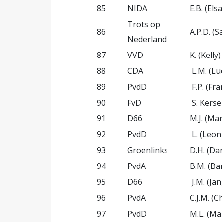
85
NIDA
E.B. (Els
Trots op
86
A.P.D. (
Nederland
87
VVD
K. (Kelly
88
CDA
L.M. (Lu
89
PvdD
F.P. (Fr
90
FvD
S. Kers
91
D66
M.J. (Mar
92
PvdD
L. (Leon
93
Groenlinks
D.H. (Dan
94
PvdA
B.M. (B
95
D66
J.M. (Ja
96
PvdA
C.J.M. (
97
PvdD
M.L. (Ma