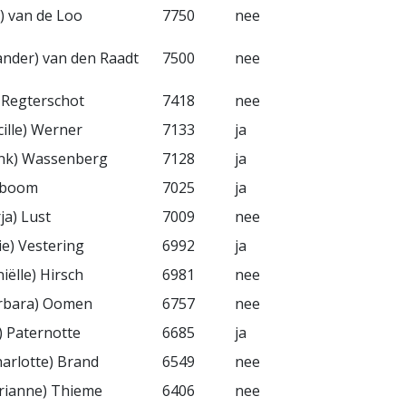
a) van de Loo
7750
nee
Sander) van den Raadt
7500
nee
) Regterschot
7418
nee
cille) Werner
7133
ja
ank) Wassenberg
7128
ja
eboom
7025
ja
ja) Lust
7009
nee
ie) Vestering
6992
ja
iëlle) Hirsch
6981
nee
arbara) Oomen
6757
nee
n) Paternotte
6685
ja
Charlotte) Brand
6549
nee
rianne) Thieme
6406
nee