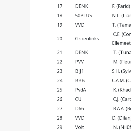
17
DENK
F. (Farid
18
50PLUS
N.L. (Li
19
VVD
T. (Tama
C.E. (Co
20
Groenlinks
Ellemeet
21
DENK
T. (Tun
22
PVV
M. (Fleu
23
BIJ1
S.H. (Sy
24
BBB
C.A.M. (C
25
PvdA
K. (Khadi
26
CU
C.J. (Ca
27
D66
R.A.A. (R
28
VVD
D. (Dila
29
Volt
N. (Nilü