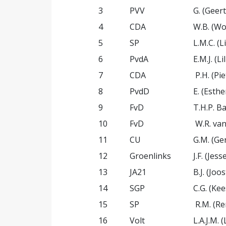
3
PVV
G. (Geert
4
CDA
W.B. (W
5
SP
L.M.C. (L
6
PvdA
E.M.J. (
7
CDA
P.H. (Pi
8
PvdD
E. (Esth
9
FvD
T.H.P. B
10
FvD
W.R. va
11
CU
G.M. (Ge
12
Groenlinks
J.F. (Jess
13
JA21
B.J. (Jo
14
SGP
C.G. (Kee
15
SP
R.M. (Re
16
Volt
L.A.J.M.