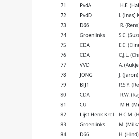
71
PvdA
H.E. (H
72
PvdD
I. (Ines) 
73
D66
R. (Ren
74
Groenlinks
S.C. (Su
75
CDA
E.C. (El
76
CDA
C.J.L. (C
77
VVD
A. (Aukje
78
JONG
J. (Jaron
79
BIJ1
R.S.Y. (
80
CDA
R.W. (R
81
CU
M.H. (Mi
82
Lijst Henk Krol
H.C.M. (
83
Groenlinks
M. (Milk
84
D66
H. (Hind