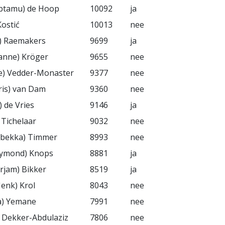
abtamu) de Hoop
10092
ja
Kostić
10013
nee
s) Raemakers
9699
ja
zanne) Kröger
9655
nee
ine) Vedder-Monaster
9377
nee
hris) van Dam
9360
nee
) de Vries
9146
ja
) Tichelaar
9032
nee
Rebekka) Timmer
8993
nee
aymond) Knops
8881
ja
rjam) Bikker
8519
ja
Henk) Krol
8043
nee
a) Yemane
7991
nee
) Dekker-Abdulaziz
7806
nee