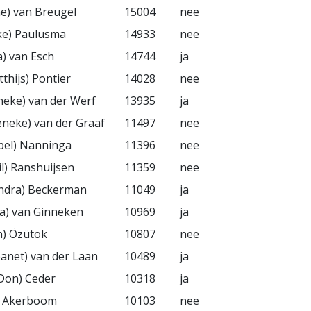
ine) van Breugel
15004
nee
ke) Paulusma
14933
nee
a) van Esch
14744
ja
tthijs) Pontier
14028
nee
nneke) van der Werf
13935
ja
tieneke) van der Graaf
11497
nee
bel) Nanninga
11396
nee
il) Ranshuijsen
11359
nee
andra) Beckerman
11049
ja
sa) van Ginneken
10969
ja
n) Özütok
10807
nee
Jeanet) van der Laan
10489
ja
Don) Ceder
10318
ja
a) Akerboom
10103
nee