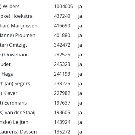
) Wilders
1004605
ja
opke) Hoekstra
437240
ja
ilian) Marijnissen
416690
ja
Lilianne) Ploumen
401880
ja
eter) Omtzigt
342472
ja
er) Ouwehand
282525
ja
audet
245323
ja
n Haga
241193
ja
rt-Jan) Segers
238225
ja
e) Klaver
227982
ja
ost) Eerdmans
197637
ja
s) van der Staaij
193605
ja
nske) Leijten
143924
ja
 (Laurens) Dassen
135272
ja