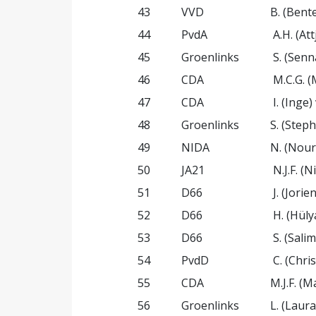
43
VVD
B. (Bent
44
PvdA
A.H. (Att
45
Groenlinks
S. (Sen
46
CDA
M.C.G. (
47
CDA
I. (Inge)
48
Groenlinks
S. (Step
49
NIDA
N. (Nour
50
JA21
N.J.F. (
51
D66
J. (Jorie
52
D66
H. (Hüly
53
D66
S. (Salim
54
PvdD
C. (Chri
55
CDA
M.J.F. (M
56
Groenlinks
L. (Laur