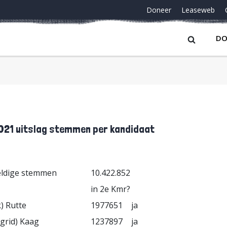
Doneer
Leaseweb
DO
021 uitslag stemmen per kandidaat
eldige stemmen
10.422.852
in 2e Kmr?
) Rutte
1977651
ja
igrid) Kaag
1237897
ja