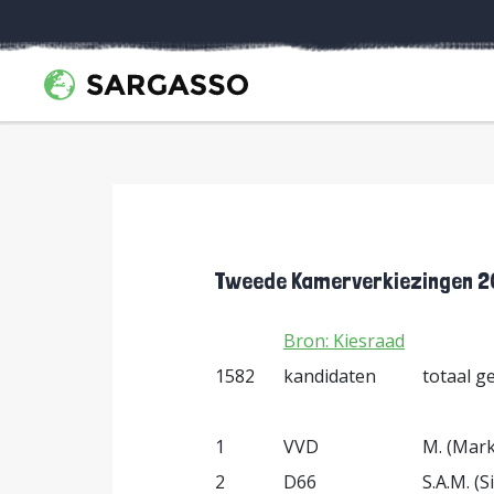
Tweede Kamerverkiezingen 2
Bron: Kiesraad
1582
kandidaten
totaal g
1
VVD
M. (Mark
2
D66
S.A.M. (S