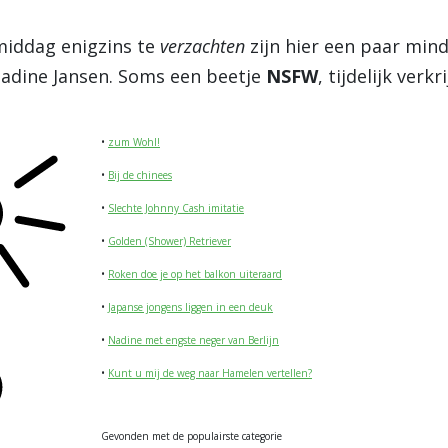
middag enigzins te
verzachten
zijn hier een paar min
Nadine Jansen. Soms een beetje
NSFW
, tijdelijk verk
•
zum Wohl!
•
Bij de chinees
•
Slechte Johnny Cash imitatie
•
Golden (Shower) Retriever
•
Roken doe je op het balkon uiteraard
•
Japanse jongens liggen in een deuk
•
Nadine met engste neger van Berlijn
•
Kunt u mij de weg naar Hamelen vertellen?
Gevonden met de populairste categorie