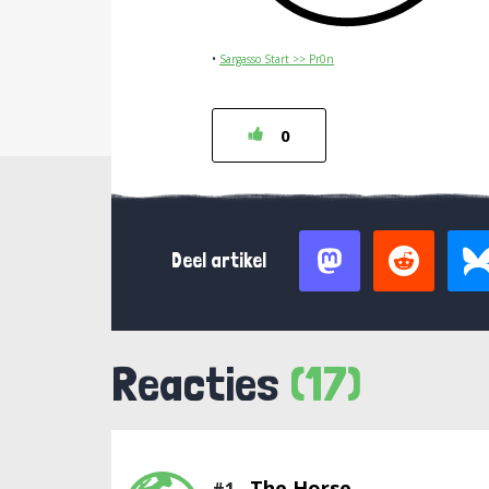
•
Sargasso Start >> Pr0n
0
Deel artikel
Reacties
(17)
The Horse