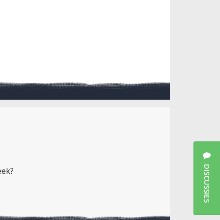
DISCUSSIES
eek?