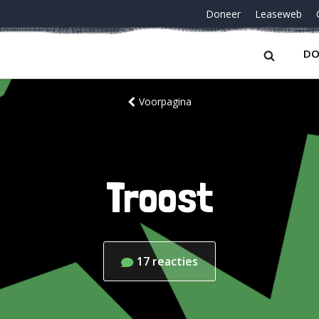
Doneer
Leaseweb
DO
Voorpagina
Troost
17
reacties