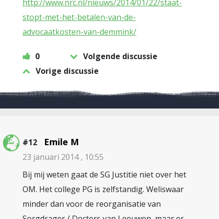
http://www.nrc.nl/nieuws/2014/01/22/staat-
stopt-met-het-betalen-van-de-
advocaatkosten-van-demmink/
0
Volgende discussie
Vorige discussie
Emile M
#12
23 januari 2014 , 10:55
Bij mij weten gaat de SG Justitie niet over het
OM. Het college PG is zelfstandig. Weliswaar
minder dan voor de reorganisatie van
Sorgdrager / Docters van Leeuwen, maar er