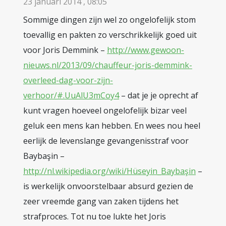
23 januari 2014 , 08:05
Sommige dingen zijn wel zo ongelofelijk stom
toevallig en pakten zo verschrikkelijk goed uit
voor Joris Demmink –
http://www.gewoon-
nieuws.nl/2013/09/chauffeur-joris-demmink-
overleed-dag-voor-zijn-
verhoor/#.UuAlU3mCoy4
– dat je je oprecht af
kunt vragen hoeveel ongelofelijk bizar veel
geluk een mens kan hebben. En wees nou heel
eerlijk de levenslange gevangenisstraf voor
Baybaşin –
http://nl.wikipedia.org/wiki/Hüseyin_Baybaşin
–
is werkelijk onvoorstelbaar absurd gezien de
zeer vreemde gang van zaken tijdens het
strafproces. Tot nu toe lukte het Joris