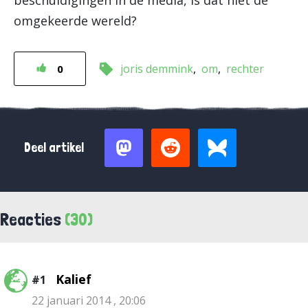
beschuldigingen in de media, is dat niet de
omgekeerde wereld?
joris demmink
om
rechter
0
Deel artikel
Reacties
(30)
Kalief
#1
22 januari 2014 , 20:06