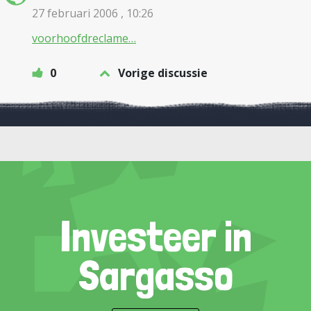
27 februari 2006 , 10:26
voorhoofdreclame…
0
Vorige discussie
Investeer in
Sargasso