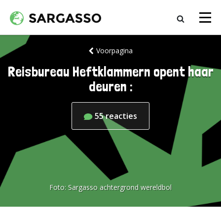
Voorpagina
Reisbureau Heftklammern opent haar
deuren :
55
reacties
Foto:
Sargasso achtergrond wereldbol